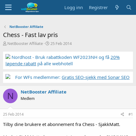
Logg inn
Registrer
NetBooster Affiliate
Chess - Fast lav pris
T
S
NetBooster Affiliate
25 Feb 2014
r
t
å
a
Nordhost - Bruk rabattkoden WF2023NH og få
20%
d
r
løpende rabatt
på alle webhotell
s
t
t
d
a
a
For WFs medlemmer:
Gratis SEO-sjekk med Sonar SEO
r
t
t
o
NetBooster Affiliate
e
N
r
Medlem
25 Feb 2014
#1
Tilby dine brukere et abonnement fra Chess - SjakkMatt.