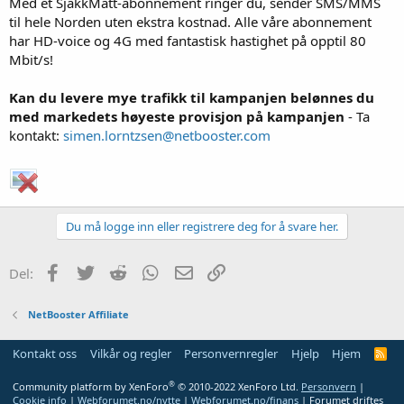
Med et SjakkMatt-abonnement ringer du, sender SMS/MMS
til hele Norden uten ekstra kostnad. Alle våre abonnement
har HD-voice og 4G med fantastisk hastighet på opptil 80
Mbit/s!
Kan du levere mye trafikk til kampanjen belønnes du
med markedets høyeste provisjon på kampanjen
- Ta
kontakt:
simen.lorntzsen@netbooster.com
Du må logge inn eller registrere deg for å svare her.
Facebook
Twitter
Reddit
WhatsApp
E-post
Link
Del:
NetBooster Affiliate
Kontakt oss
Vilkår og regler
Personvernregler
Hjelp
Hjem
R
S
S
®
Community platform by XenForo
© 2010-2022 XenForo Ltd.
Personvern
|
Cookie info
|
Webforumet.no/nytte
|
Webforumet.no/finans
| Forumet driftes