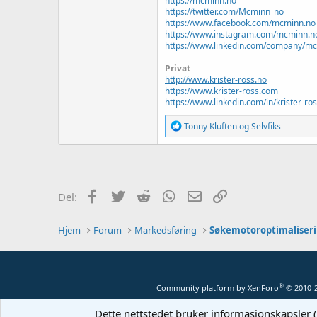
https://mcminn.no
https://twitter.com/Mcminn_no
https://www.facebook.com/mcminn.no
https://www.instagram.com/mcminn.n
https://www.linkedin.com/company/m
Privat
http://www.krister-ross.no
https://www.krister-ross.com
https://www.linkedin.com/in/krister-ros
R
Tonny Kluften
og
Selvfiks
e
a
k
s
j
o
Facebook
Twitter
Reddit
WhatsApp
E-post
Link
Del:
n
e
r
Hjem
Forum
Markedsføring
Søkemotoroptimaliseri
:
®
Community platform by XenForo
© 2010-
Dette nettstedet bruker informasjonskapsler (