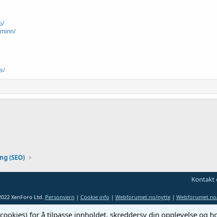
o/
cminn/
s/
ng (SEO)
Kontakt 
2022 XenForo Ltd.
Personvern
|
Cookie info
|
Webforumet.no/nytte
|
Webforumet.no/
cookies) for å tilpasse innholdet, skreddersy din opplevelse og 