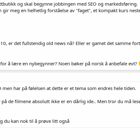
nettbutikk og skal begynne jobbingen med SEO og markedsføring.
m gir meg en helhetlig forståelse av "faget", et kompakt kurs nest
10, er det fullstendig old news nå? Eller er gamet det samme forts
 for å lære en nybegynner? Noen bøker på norsk å anbefale evt?
EO men har på følelsen at dette er et tema som endres hele tiden.
 på de filmene absolutt ikke er en dårlig ide.. Men tror du må lese 
jeg du kan nok til å prøve litt også