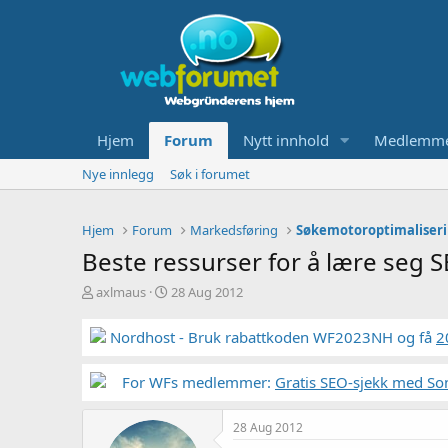
Hjem
Forum
Nytt innhold
Medlemm
Nye innlegg
Søk i forumet
Hjem
Forum
Markedsføring
Søkemotoroptimaliseri
Beste ressurser for å lære seg 
T
S
axlmaus
28 Aug 2012
r
t
å
a
Nordhost - Bruk rabattkoden WF2023NH og få
2
d
r
s
t
t
For WFs medlemmer:
d
Gratis SEO-sjekk med So
a
a
r
t
28 Aug 2012
t
o