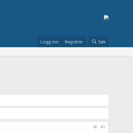
Logg inn
Registrer
Søk
#1