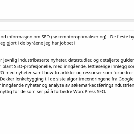
od informasjon om SEO (søkemotoroptimalisering) . De fleste byr
jeg gjort i de byråene jeg har jobbet i.
er jevnlig industribaserte nyheter, datastudier, og detaljerte guider
 blant SEO-profesjonelle, med inngående, lettleselige innlegg so
EO med nyheter samt how-to-artikler og ressurser som forbedrer 
 Dekker lenkebygging til de siste algoritmeendringene fra Google
ir inngående nyheter og analyse av søkemarkedsføringsindustrien
t nyttig for de som ser på å forbedre WordPress SEO.