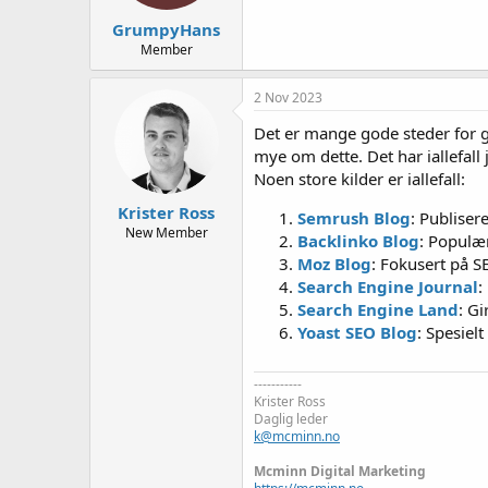
GrumpyHans
Member
2 Nov 2023
Det er mange gode steder for g
mye om dette. Det har iallefall 
Noen store kilder er iallefall:
Krister Ross
Semrush Blog
: Publiser
New Member
Backlinko Blog
: Populær
Moz Blog
: Fokusert på S
Search Engine Journal
:
Search Engine Land
: G
Yoast SEO Blog
: Spesiel
-----------
Krister Ross
Daglig leder
k@mcminn.no
Mcminn Digital Marketing