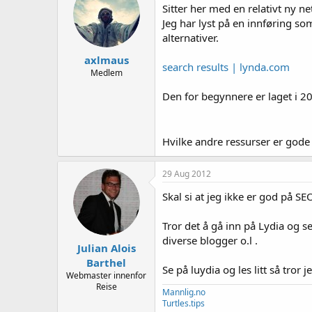
e
Sitter her med en relativt ny 
r
Jeg har lyst på en innføring so
alternativer.
axlmaus
search results | lynda.com
Medlem
Den for begynnere er laget i 20
Hvilke andre ressurser er gode
29 Aug 2012
Skal si at jeg ikke er god på S
Tror det å gå inn på Lydia og se
diverse blogger o.l .
Julian Alois
Barthel
Se på luydia og les litt så tror 
Webmaster innenfor
Reise
Mannlig.no
Turtles.tips