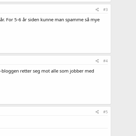
#3
e går. For 5-6 år siden kunne man spamme så mye
#4
-bloggen retter seg mot alle som jobber med
#5