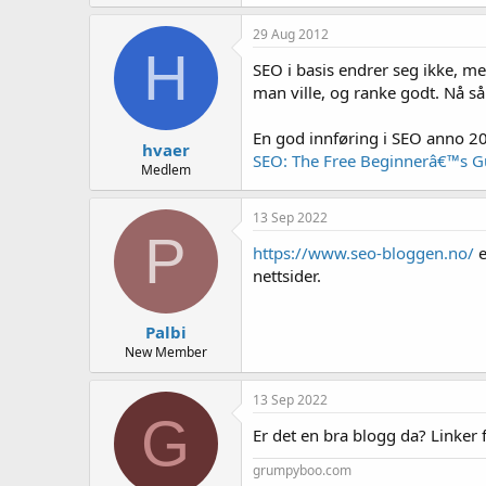
29 Aug 2012
H
SEO i basis endrer seg ikke, m
man ville, og ranke godt. Nå s
En god innføring i SEO anno 20
hvaer
SEO: The Free Beginnerâ€™s 
Medlem
13 Sep 2022
P
https://www.seo-bloggen.no/
e
nettsider.
Palbi
New Member
13 Sep 2022
G
Er det en bra blogg da? Linker f
grumpyboo.com