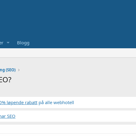
er
Blogg
ng (SEO)
SEO?
0% løpende rabatt
på alle webhotell
nar SEO