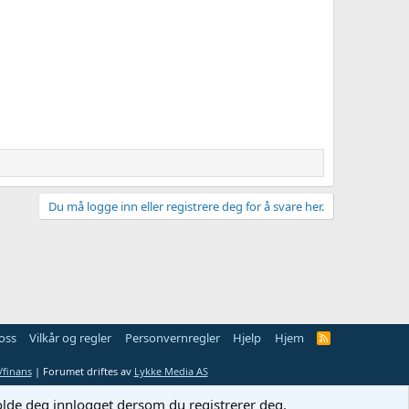
Du må logge inn eller registrere deg for å svare her.
oss
Vilkår og regler
Personvernregler
Hjelp
Hjem
R
S
S
finans
| Forumet driftes av
Lykke Media AS
holde deg innlogget dersom du registrerer deg.