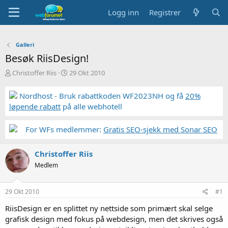
Logg inn
Registrer
Galleri
Besøk RiisDesign!
T
S
Christoffer Riis
29 Okt 2010
r
t
å
a
Nordhost - Bruk rabattkoden WF2023NH og få
20%
d
r
løpende rabatt
på alle webhotell
s
t
t
d
a
a
For WFs medlemmer:
Gratis SEO-sjekk med Sonar SEO
r
t
t
o
Christoffer Riis
e
r
Medlem
29 Okt 2010
#1
RiisDesign er en splittet ny nettside som primært skal selge
grafisk design med fokus på webdesign, men det skrives også