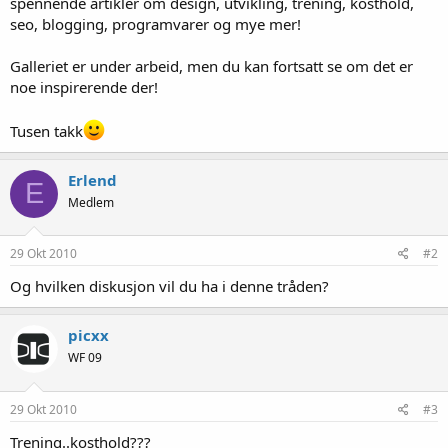
spennende artikler om design, utvikling, trening, kosthold,
seo, blogging, programvarer og mye mer!
Galleriet er under arbeid, men du kan fortsatt se om det er
noe inspirerende der!
Tusen takk
Erlend
E
Medlem
29 Okt 2010
#2
Og hvilken diskusjon vil du ha i denne tråden?
picxx
WF 09
29 Okt 2010
#3
Trening..kosthold???