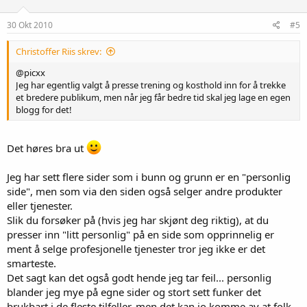
30 Okt 2010
#5
Christoffer Riis skrev:
@picxx
Jeg har egentlig valgt å presse trening og kosthold inn for å trekke
et bredere publikum, men når jeg får bedre tid skal jeg lage en egen
blogg for det!
Det høres bra ut
Jeg har sett flere sider som i bunn og grunn er en "personlig
side", men som via den siden også selger andre produkter
eller tjenester.
Slik du forsøker på (hvis jeg har skjønt deg riktig), at du
presser inn "litt personlig" på en side som opprinnelig er
ment å selge profesjonelle tjenester tror jeg ikke er det
smarteste.
Det sagt kan det også godt hende jeg tar feil... personlig
blander jeg mye på egne sider og stort sett funker det
brukbart i de fleste tilfeller, men det kan jo komme av at folk