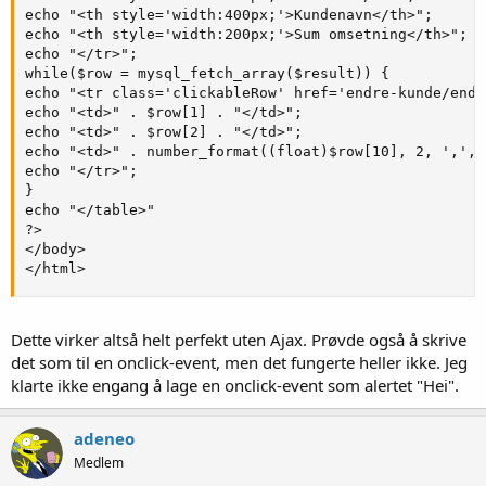
echo "<th style='width:400px;'>Kundenavn</th>";

echo "<th style='width:200px;'>Sum omsetning</th>";

echo "</tr>";

while($row = mysql_fetch_array($result)) {

echo "<tr class='clickableRow' href='endre-kunde/endr
echo "<td>" . $row[1] . "</td>";

echo "<td>" . $row[2] . "</td>";

echo "<td>" . number_format((float)$row[10], 2, ',', 
echo "</tr>";

} 

echo "</table>"

?>

</body>

</html>
Dette virker altså helt perfekt uten Ajax. Prøvde også å skrive
det som til en onclick-event, men det fungerte heller ikke. Jeg
klarte ikke engang å lage en onclick-event som alertet "Hei".
adeneo
Medlem