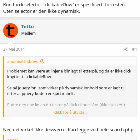
Kun fordi selector '.clickableRow' er spesifisert, forresten.
Uten selector er den ikke dynamisk.
Tetto
Medlem
27 Mai 2014
#4
amaheath skrev:
Problemet kan være at linjene blir lagt til etterpå, og da er ikke click
knyttet til .clickableRow.
Se på jquery 'on' som virker på dynamisk innhold som er lagt til
etter at jquery-koden er kjørt initielt.
Endre den ene linjen du tester på click til noe sånt (ikke sjekket!)
Klikk for å utvide...
Kode:
Nei, det virket ikke dessverre. Kan legge ved hele search.php:
$(document.body).on('click', '.clickableRow', funct