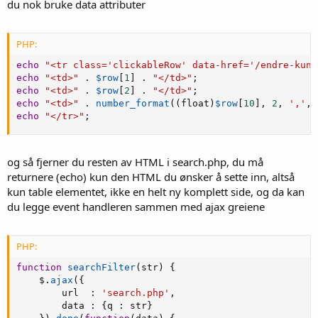
du nok bruke data attributer
PHP:
echo
"<tr class='clickableRow' data-href='/endre-kund
echo
"<td>"
.
$row
[
1
]
.
"</td>"
;
echo
"<td>"
.
$row
[
2
]
.
"</td>"
;
echo
"<td>"
.
number_format
(
(
float
)
$row
[
10
]
,
2
,
','
,
echo
"</tr>"
;
og så fjerner du resten av HTML i search.php, du må
returnere (echo) kun den HTML du ønsker å sette inn, altså
kun table elementet, ikke en helt ny komplett side, og da kan
du legge event handleren sammen med ajax greiene
PHP:
function
searchFilter
(
str
)
{
    $
.
ajax
(
{
        url  
:
'search.php'
,
        data 
:
{
q 
:
 str
}