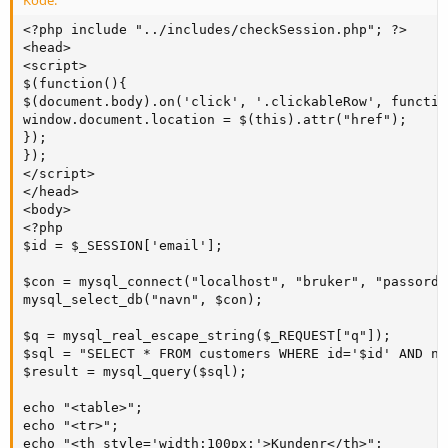
Kode:
<?php include "../includes/checkSession.php"; ?>

<head>

<script>

$(function(){

$(document.body).on('click', '.clickableRow', function
window.document.location = $(this).attr("href");

});

});

</script>

</head>

<body>

<?php

$id = $_SESSION['email'];

$con = mysql_connect("localhost", "bruker", "passord);
mysql_select_db("navn", $con);

$q = mysql_real_escape_string($_REQUEST["q"]);

$sql = "SELECT * FROM customers WHERE id='$id' AND na
$result = mysql_query($sql); 

echo "<table>";

echo "<tr>";

echo "<th style='width:100px;'>Kundenr</th>";
