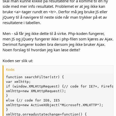
skal man kunne klikke på resultatene for å komme til en ny
side med mer info resultatet. Problemet er at jeg ikke kan
bruke <a>-tager rundt en <tr>. Derfor må jeg bruke JS eller
jQuery til å navigere til neste side når man trykker på et av
resultatene i tabellen.
Men - så får jeg ikke dette til å virke. Php-koden fungerer,
men JS og jQuery fungerer ikke i php-filen som kjøres av Ajax.
Derimot fungerer koden bra dersom jeg ikke bruker Ajax.
Noen forslag til hvordan jeg kan løse dette?
Koden ser slik ut:
Kode:
function searchFilter(str) {

var xmlhttp;

if (window.XMLHttpRequest) {// code for IE7+, Firefox
xmlhttp=new XMLHttpRequest();

}

else {// code for IE6, IE5

xmlhttp=new ActiveXObject("Microsoft.XMLHTTP");

}

xmlhttp.onreadystatechange=function() {
