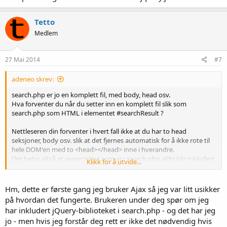
Tetto
Medlem
27 Mai 2014
#7
adeneo skrev:
search.php er jo en komplett fil, med body, head osv.
Hva forventer du når du setter inn en komplett fil slik som
search.php som HTML i elementet #searchResult ?
Nettleseren din forventer i hvert fall ikke at du har to head
seksjoner, body osv. slik at det fjernes automatisk for å ikke rote til
hele DOM'en med to <head></head> inne i hverandre.
Det betyr altså at javascriptet som er i search.php aldri blir inkludert
Klikk for å utvide...
på siden din, det fjernes på veien.
Hm, dette er første gang jeg bruker Ajax så jeg var litt usikker
på hvordan det fungerte. Brukeren under deg spør om jeg
har inkludert jQuery-biblioteket i search.php - og det har jeg
jo - men hvis jeg forstår deg rett er ikke det nødvendig hvis