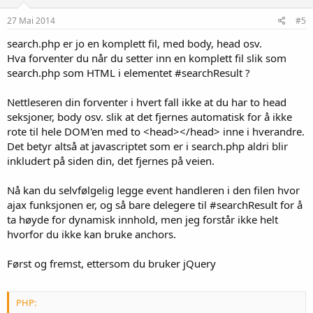
27 Mai 2014
#5
search.php er jo en komplett fil, med body, head osv.
Hva forventer du når du setter inn en komplett fil slik som
search.php som HTML i elementet #searchResult ?
Nettleseren din forventer i hvert fall ikke at du har to head
seksjoner, body osv. slik at det fjernes automatisk for å ikke
rote til hele DOM'en med to <head></head> inne i hverandre.
Det betyr altså at javascriptet som er i search.php aldri blir
inkludert på siden din, det fjernes på veien.
Nå kan du selvfølgelig legge event handleren i den filen hvor
ajax funksjonen er, og så bare delegere til #searchResult for å
ta høyde for dynamisk innhold, men jeg forstår ikke helt
hvorfor du ikke kan bruke anchors.
Først og fremst, ettersom du bruker jQuery
PHP: