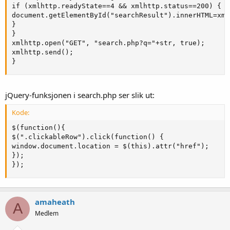
if (xmlhttp.readyState==4 && xmlhttp.status==200) {

document.getElementById("searchResult").innerHTML=xml
}

}

xmlhttp.open("GET", "search.php?q="+str, true);

xmlhttp.send();

}
jQuery-funksjonen i search.php ser slik ut:
Kode:
$(function(){

$(".clickableRow").click(function() {

window.document.location = $(this).attr("href");

});

});
amaheath
A
Medlem