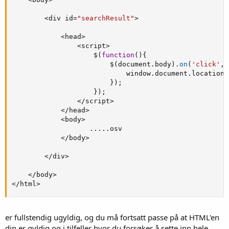
<
div id
=
"searchResult"
>
<
head
>
<
script
>
                    $
(
function
(
)
{
                        $
(
document
.
body
)
.
on
(
'click'
,
                            window
.
document
.
location 
}
)
;
}
)
;
<
/
script
>
<
/
head
>
<
body
>
.
.
.
.
.
osv

<
/
body
>
<
/
div
>
<
/
body
>
<
/
html
>
er fullstendig ugyldig, og du må fortsatt passe på at HTML'en
din er gyldig og i tilfeller hvor du forsøker å sette inn hele