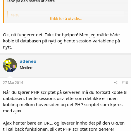
Tenk på den måten at dette
PHP:
Klikk for å utvide...
<
!
DOCTYPE
 html
>
<
head
>
Ok, nå fungerer det. Takk for hjelpen! Men jeg måtte både
<
title
>
<
/
title
>
koble til databasen på nytt og hente session-variablene på
<
/
head
>
<
body
>
nytt.
<
div id
=
"searchResult"
>
adeneo
<
head
>
Medlem
<
script
>
                    $
(
function
(
)
{
                        $
(
document
.
body
)
.
on
(
'click'
27 Mai 2014
#10
                            window
.
document
.
locatio
Når du kjører PHP scriptet på serveren må du fortsatt koble til
}
)
;
databasen, hente sessions osv. ettersom det ikke er noen
}
)
;
<
/
script
>
kobling mellom hovedsiden og det PHP scriptet som kjøres
<
/
head
>
med ajax.
<
body
>
.
.
.
.
.
osv

Ajax henter bare en URL, og leverer innholdet på den URL'en
<
/
body
>
til callback funksjonen, slik at PHP scriptet som generer