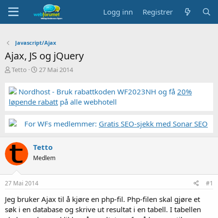
Logg inn
Registrer
Javascript/Ajax
Ajax, JS og jQuery
T
S
Tetto
27 Mai 2014
r
t
å
a
Nordhost - Bruk rabattkoden WF2023NH og få
20%
d
r
løpende rabatt
på alle webhotell
s
t
t
d
a
a
For WFs medlemmer:
Gratis SEO-sjekk med Sonar SEO
r
t
t
o
Tetto
e
r
Medlem
27 Mai 2014
#1
Jeg bruker Ajax til å kjøre en php-fil. Php-filen skal gjøre et
søk i en database og skrive ut resultat i en tabell. I tabellen