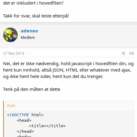
det er inkludert i hovedfilen?
Takk for svar, skal teste etterpå!
adeneo
Medlem
27 Mai 2014
#8
Nei, det er ikke nødvendig, hold javascript i hovedfilen din, og
hent kun innhold, altså JSON, HTML eller whatever med ajax,
og ikke hent hele sider, hent kun det du trenger.
Tenk på den måten at dette
PHP:
<
!
DOCTYPE
 html
>
<
head
>
<
title
>
<
/
title
>
<
/
head
>
<
body
>