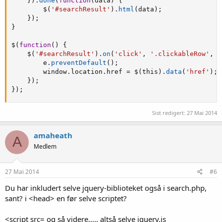
}
)
.
done
(
function
(
data
)
{
        $
(
'#searchResult'
)
.
html
(
data
)
;
}
)
;
}
$
(
function
(
)
{
    $
(
'#searchResult'
)
.
on
(
'click'
,
'.clickableRow'
,
f
        e
.
preventDefault
(
)
;
        window
.
location
.
href 
=
 $
(
this
)
.
data
(
'href'
)
;
}
)
;
}
)
;
Sist redigert:
27 Mai 2014
amaheath
A
Medlem
27 Mai 2014
#6
Du har inkludert selve jquery-biblioteket også i search.php,
sant? i <head> en før selve scriptet?
<script src= og så videre..... altså selve jquery.js