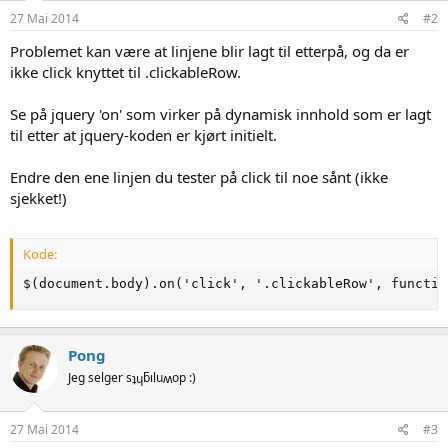
27 Mai 2014
#2
Problemet kan være at linjene blir lagt til etterpå, og da er
ikke click knyttet til .clickableRow.
Se på jquery 'on' som virker på dynamisk innhold som er lagt
til etter at jquery-koden er kjørt initielt.
Endre den ene linjen du tester på click til noe sånt (ikke
sjekket!)
Kode:
$(document.body).on('click', '.clickableRow', functio
Pong
Jeg selger sʇɥƃıluʍop :)
27 Mai 2014
#3