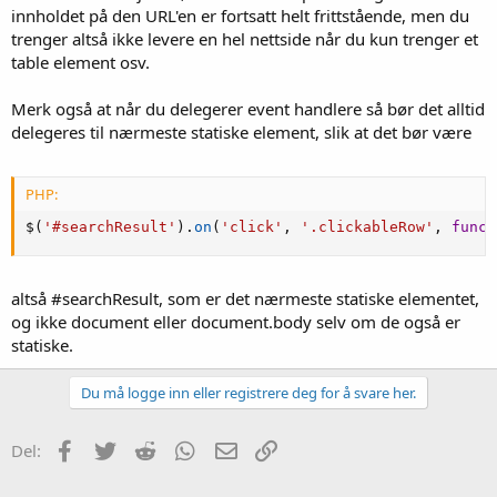
innholdet på den URL'en er fortsatt helt frittstående, men du
<
/
div
>
trenger altså ikke levere en hel nettside når du kun trenger et
<
/
body
>
table element osv.
<
/
html
>
Merk også at når du delegerer event handlere så bør det alltid
delegeres til nærmeste statiske element, slik at det bør være
er fullstendig ugyldig, og du må fortsatt passe på at HTML'en din er
gyldig og i tilfeller hvor du forsøker å sette inn hele nettsider i ett
element, så blir det helt feil.
PHP:
Du generer derfor kun den HTML du skal ha, sender den med ajax,
$
(
'#searchResult'
)
.
on
(
'click'
,
'.clickableRow'
,
funct
og setter inn på rette plassen.
Javascript inkludert på sider du henter med ajax vil normalt ikke
altså #searchResult, som er det nærmeste statiske elementet,
evalueres, og det bør derfor alltid unngås, sett inn javascript på
hovedsiden, den siden som henter HTML med ajax.
og ikke document eller document.body selv om de også er
statiske.
Du må logge inn eller registrere deg for å svare her.
Facebook
Twitter
Reddit
WhatsApp
E-post
Link
Del: