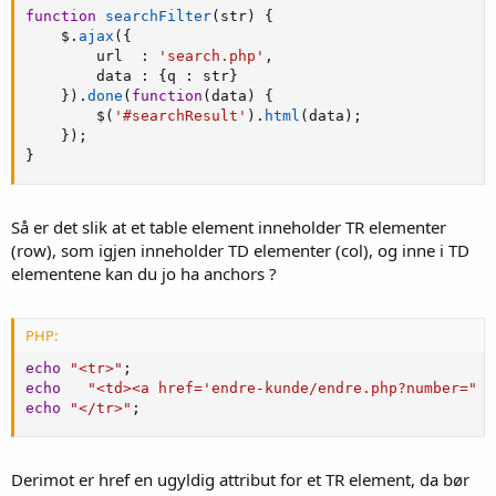
function
searchFilter
(
str
)
{
    $
.
ajax
(
{
        url  
:
'search.php'
,
        data 
:
{
q 
:
 str
}
}
)
.
done
(
function
(
data
)
{
        $
(
'#searchResult'
)
.
html
(
data
)
;
}
)
;
}
Så er det slik at et table element inneholder TR elementer
(row), som igjen inneholder TD elementer (col), og inne i TD
elementene kan du jo ha anchors ?
PHP:
echo
"<tr>"
;
echo
"<td><a href='endre-kunde/endre.php?number="
.
echo
"</tr>"
;
Derimot er href en ugyldig attribut for et TR element, da bør