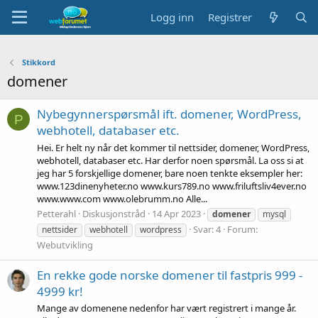
Logg inn
Registrer
Stikkord
domener
Nybegynnerspørsmål ift. domener, WordPress,
P
webhotell, databaser etc.
Hei. Er helt ny når det kommer til nettsider, domener, WordPress,
webhotell, databaser etc. Har derfor noen spørsmål. La oss si at
jeg har 5 forskjellige domener, bare noen tenkte eksempler her:
www.123dinenyheter.no www.kurs789.no www.friluftsliv4ever.no
www.www.com www.olebrumm.no Alle...
Petterahl
Diskusjonstråd
14 Apr 2023
domener
mysql
Svar: 4
Forum:
nettsider
webhotell
wordpress
Webutvikling
En rekke gode norske domener til fastpris 999 -
4999 kr!
Mange av domenene nedenfor har vært registrert i mange år.