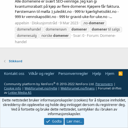
Alle domenene er svært SEO-vennlige. Jeg kan gi
kvantumsrabatt på kjøp av flere domener. Kjøpere får faktura.
Førstemann til mølla :) juledikt.no - 999 kr kjærlighetsdikt.no -
999 kr vennskapsdikt.no - 999 kr gravid-uke-for-uke.no -...
appelsin
Diskusjonstråd
9 Mar 2023
.no-
domener
domenehandel
domenenavn
domener
domener
til salgs
Svar: 0
Forum:
Domene-
domenesalg
norske
domener
handel
Stikkord
Kontakt oss
Vilkår og regler
Personvernregler
Hjelp
Hjem
R
S
S
®
Community platform by XenForo
© 2010-2022 XenForo Ltd.
Personvern
|
Cookie info
|
Webforumet.no/nytte
|
Webforumet.no/finans
| Forumet driftes
av
Lykke Media AS
Dette nettstedet bruker informasjonskapsler (cookies) for å tilpasse innholdet,
skreddersy din opplevelse og holde deg innlogget dersom du registrerer deg.
Ved å fortsette og bruke dette nettstedet, samtykker du i bruken av
informasjonskapsler.
Godta
Lær mer…