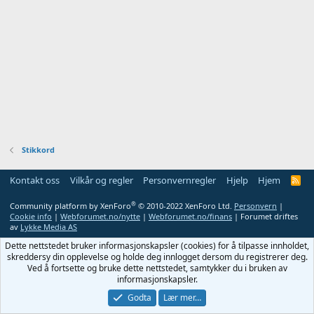
Stikkord
Kontakt oss
Vilkår og regler
Personvernregler
Hjelp
Hjem
R
S
S
®
Community platform by XenForo
© 2010-2022 XenForo Ltd.
Personvern
|
Cookie info
|
Webforumet.no/nytte
|
Webforumet.no/finans
| Forumet driftes
av
Lykke Media AS
Dette nettstedet bruker informasjonskapsler (cookies) for å tilpasse innholdet,
skreddersy din opplevelse og holde deg innlogget dersom du registrerer deg.
Ved å fortsette og bruke dette nettstedet, samtykker du i bruken av
informasjonskapsler.
Godta
Lær mer…