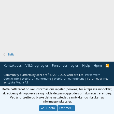
Zolic
Kontakt oss
Vilkår og regler
Personvernregler
Hjelp
Hjem
R
S
S
®
Community platform by XenForo
© 2010-2022 XenForo Ltd.
Personvern
|
Cookie info
|
Webforumet.no/nytte
|
Webforumet.no/finans
| Forumet driftes
av
Lykke Media AS
Dette nettstedet bruker informasjonskapsler (cookies) for å tilpasse innholdet,
skreddersy din opplevelse og holde deg innlogget dersom du registrerer deg.
Ved å fortsette og bruke dette nettstedet, samtykker du i bruken av
informasjonskapsler.
Godta
Lær mer…