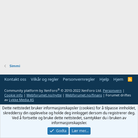
Simmi
Kontakt oss
Vilkår og regler
Personvernregler
Hjelp
Hjem
R
S
S
®
Community platform by XenForo
© 2010-2022 XenForo Ltd.
Personvern
|
Cookie info
|
Webforumet.no/nytte
|
Webforumet.no/finans
| Forumet driftes
av
Lykke Media AS
Dette nettstedet bruker informasjonskapsler (cookies) for å tilpasse innholdet,
skreddersy din opplevelse og holde deg innlogget dersom du registrerer deg.
Ved å fortsette og bruke dette nettstedet, samtykker du i bruken av
informasjonskapsler.
Godta
Lær mer…