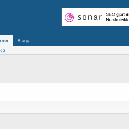
mer
Blogg
egg