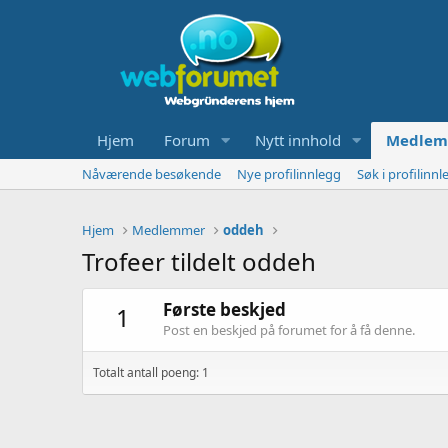
Hjem
Forum
Nytt innhold
Medlem
Nåværende besøkende
Nye profilinnlegg
Søk i profilinnl
Hjem
Medlemmer
oddeh
Trofeer tildelt oddeh
Første beskjed
1
Post en beskjed på forumet for å få denne.
Totalt antall poeng: 1