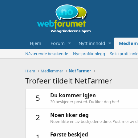
Hjem
Forum
Nytt innhold
Medlem
Nåværende besøkende
Nye profilinnlegg
Søk i profilinnl
Hjem
Medlemmer
NetFarmer
Trofeer tildelt NetFarmer
Du kommer igjen
5
30 beskjeder posted. Du liker deg her!
Noen liker deg
2
Noen likte en av beskjedene dine. Post mer av det
Første beskjed
1