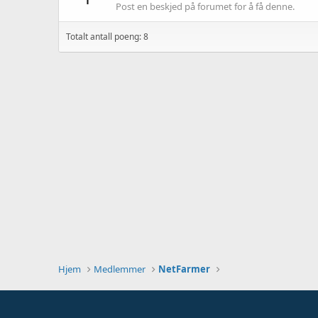
Post en beskjed på forumet for å få denne.
Totalt antall poeng: 8
Hjem
Medlemmer
NetFarmer