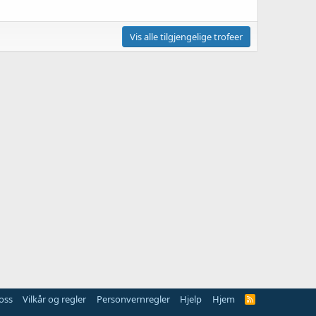
Vis alle tilgjengelige trofeer
oss
Vilkår og regler
Personvernregler
Hjelp
Hjem
R
S