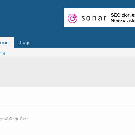
mer
Blogg
egg
 så får de flere!