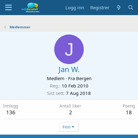
Logg inn
Registrer
Medlemmer
J
Jan W.
Medlem
·
Fra
Bergen
Reg.
10 Feb 2010
Sist sett
7 Aug 2018
Innlegg
Antall liker
Poeng
136
2
18
Finn