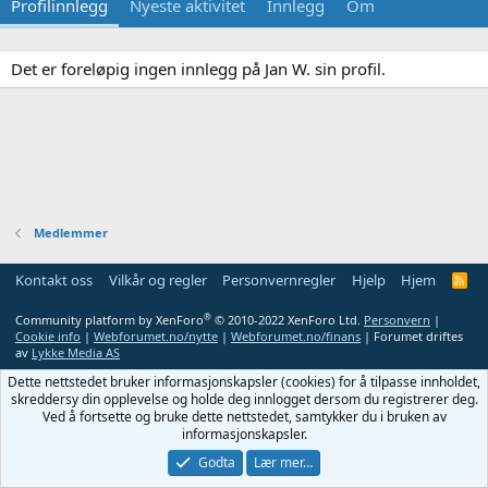
Profilinnlegg
Nyeste aktivitet
Innlegg
Om
Det er foreløpig ingen innlegg på Jan W. sin profil.
Medlemmer
Kontakt oss
Vilkår og regler
Personvernregler
Hjelp
Hjem
R
S
S
®
Community platform by XenForo
© 2010-2022 XenForo Ltd.
Personvern
|
Cookie info
|
Webforumet.no/nytte
|
Webforumet.no/finans
| Forumet driftes
av
Lykke Media AS
Dette nettstedet bruker informasjonskapsler (cookies) for å tilpasse innholdet,
skreddersy din opplevelse og holde deg innlogget dersom du registrerer deg.
Ved å fortsette og bruke dette nettstedet, samtykker du i bruken av
informasjonskapsler.
Godta
Lær mer…