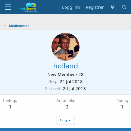
Logg inn
Registrer
Medlemmer
holland
New Member
·
28
Reg.
24 Jul 2018
Sist sett
24 Jul 2018
Innlegg
Antall liker
Poeng
1
0
1
Finn