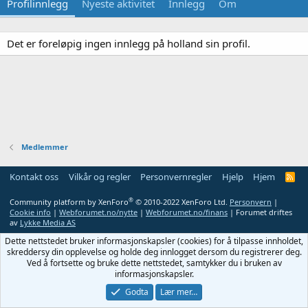
Profilinnlegg
Nyeste aktivitet
Innlegg
Om
Det er foreløpig ingen innlegg på holland sin profil.
Medlemmer
Kontakt oss
Vilkår og regler
Personvernregler
Hjelp
Hjem
R
S
S
®
Community platform by XenForo
© 2010-2022 XenForo Ltd.
Personvern
|
Cookie info
|
Webforumet.no/nytte
|
Webforumet.no/finans
| Forumet driftes
av
Lykke Media AS
Dette nettstedet bruker informasjonskapsler (cookies) for å tilpasse innholdet,
skreddersy din opplevelse og holde deg innlogget dersom du registrerer deg.
Ved å fortsette og bruke dette nettstedet, samtykker du i bruken av
informasjonskapsler.
Godta
Lær mer…