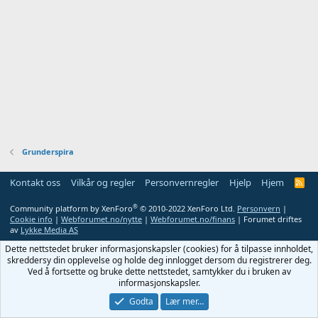
Grunderspira
Kontakt oss
Vilkår og regler
Personvernregler
Hjelp
Hjem
R
S
S
®
Community platform by XenForo
© 2010-2022 XenForo Ltd.
Personvern
|
Cookie info
|
Webforumet.no/nytte
|
Webforumet.no/finans
| Forumet driftes
av
Lykke Media AS
Dette nettstedet bruker informasjonskapsler (cookies) for å tilpasse innholdet,
skreddersy din opplevelse og holde deg innlogget dersom du registrerer deg.
Ved å fortsette og bruke dette nettstedet, samtykker du i bruken av
informasjonskapsler.
Godta
Lær mer…