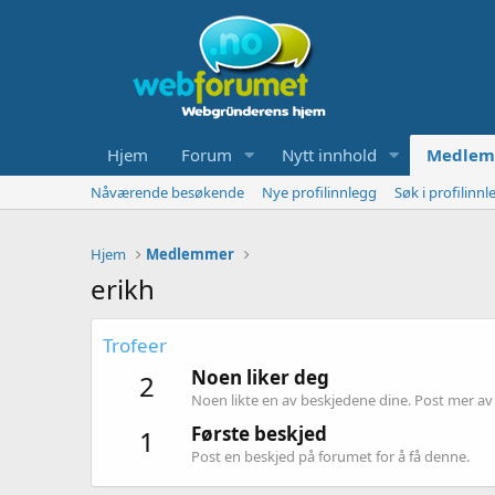
Hjem
Forum
Nytt innhold
Medlem
Nåværende besøkende
Nye profilinnlegg
Søk i profilinnl
Hjem
Medlemmer
erikh
Trofeer
Noen liker deg
2
Noen likte en av beskjedene dine. Post mer av d
Første beskjed
1
Post en beskjed på forumet for å få denne.