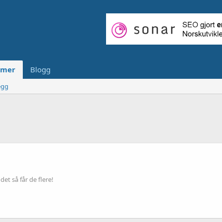
mer
Blogg
egg
et så får de flere!