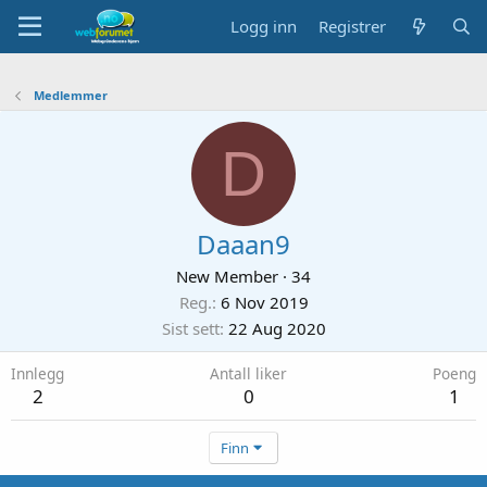
Logg inn
Registrer
Medlemmer
D
Daaan9
New Member
·
34
Reg.
6 Nov 2019
Sist sett
22 Aug 2020
Innlegg
Antall liker
Poeng
2
0
1
Finn