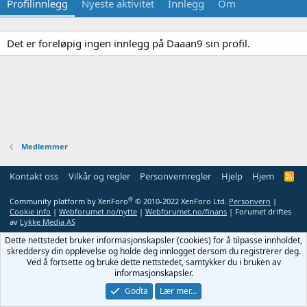
Profilinnlegg
Nyeste aktivitet
Innlegg
Om
Det er foreløpig ingen innlegg på Daaan9 sin profil.
Medlemmer
Kontakt oss
Vilkår og regler
Personvernregler
Hjelp
Hjem
R
S
S
®
Community platform by XenForo
© 2010-2022 XenForo Ltd.
Personvern
|
Cookie info
|
Webforumet.no/nytte
|
Webforumet.no/finans
| Forumet driftes
av
Lykke Media AS
Dette nettstedet bruker informasjonskapsler (cookies) for å tilpasse innholdet,
skreddersy din opplevelse og holde deg innlogget dersom du registrerer deg.
Ved å fortsette og bruke dette nettstedet, samtykker du i bruken av
informasjonskapsler.
Godta
Lær mer…