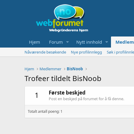
Hjem
Forum
Nytt innhold
Medlem
Nåværende besøkende
Nye profilinnlegg
Søk i profilinnl
Hjem
Medlemmer
BisNoob
Trofeer tildelt BisNoob
Første beskjed
1
Post en beskjed på forumet for å få denne.
Totalt antall poeng: 1