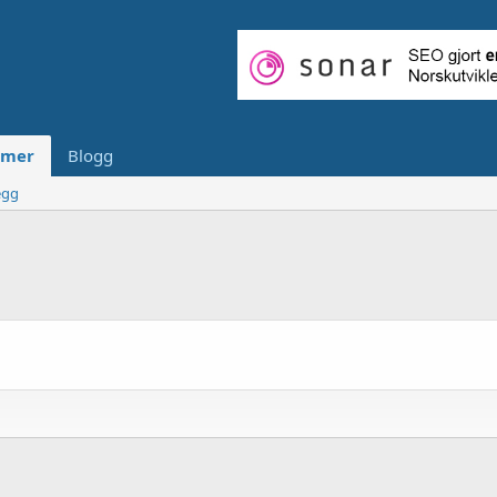
mer
Blogg
egg