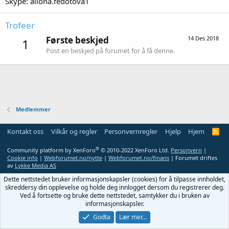
Skype: aliona.fedotova1
Trofeer
Første beskjed
14 Des 2018
1
Post en beskjed på forumet for å få denne.
Medlemmer
Kontakt oss
Vilkår og regler
Personvernregler
Hjelp
Hjem
R
S
S
®
Community platform by XenForo
© 2010-2022 XenForo Ltd.
Personvern
|
Cookie info
|
Webforumet.no/nytte
|
Webforumet.no/finans
| Forumet driftes
av
Lykke Media AS
Dette nettstedet bruker informasjonskapsler (cookies) for å tilpasse innholdet,
skreddersy din opplevelse og holde deg innlogget dersom du registrerer deg.
Ved å fortsette og bruke dette nettstedet, samtykker du i bruken av
informasjonskapsler.
Godta
Lær mer…