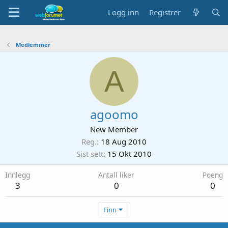
Logg inn
Registrer
Medlemmer
A
agoomo
New Member
Reg.
18 Aug 2010
Sist sett
15 Okt 2010
Innlegg
Antall liker
Poeng
3
0
0
Finn