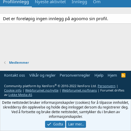
Profilinnlegg
Nyeste aktivitet
Innlegg
Om
Det er foreløpig ingen innlegg på agoomo sin profil.
Medlemmer
Kontakt oss
Vilkår og regler
Personvernregler
Hjelp
Hjem
R
S
S
®
Community platform by XenForo
© 2010-2022 XenForo Ltd.
Personvern
|
Cookie info
|
Webforumet.no/nytte
|
Webforumet.no/finans
| Forumet driftes
av
Lykke Media AS
Dette nettstedet bruker informasjonskapsler (cookies) for å tilpasse innholdet,
skreddersy din opplevelse og holde deg innlogget dersom du registrerer deg.
Ved å fortsette og bruke dette nettstedet, samtykker du i bruken av
informasjonskapsler.
Godta
Lær mer…