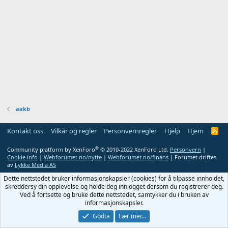
aakb
Kontakt oss
Vilkår og regler
Personvernregler
Hjelp
Hjem
R
S
S
®
Community platform by XenForo
© 2010-2022 XenForo Ltd.
Personvern
|
Cookie info
|
Webforumet.no/nytte
|
Webforumet.no/finans
| Forumet driftes
av
Lykke Media AS
Dette nettstedet bruker informasjonskapsler (cookies) for å tilpasse innholdet,
skreddersy din opplevelse og holde deg innlogget dersom du registrerer deg.
Ved å fortsette og bruke dette nettstedet, samtykker du i bruken av
informasjonskapsler.
Godta
Lær mer…